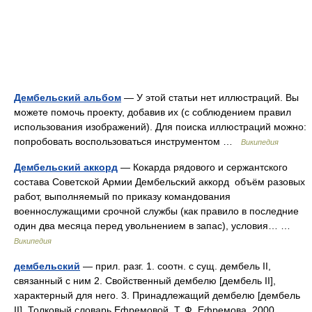
Дембельский альбом
— У этой статьи нет иллюстраций. Вы
можете помочь проекту, добавив их (с соблюдением правил
использования изображений). Для поиска иллюстраций можно:
попробовать воспользоваться инструментом …
Википедия
Дембельский аккорд
— Кокарда рядового и сержантского
состава Советской Армии Дембельский аккорд объём разовых
работ, выполняемый по приказу командования
военнослужащими срочной службы (как правило в последние
один два месяца перед увольнением в запас), условия… …
Википедия
дембельский
— прил. разг. 1. соотн. с сущ. дембель II,
связанный с ним 2. Свойственный дембелю [дембель II],
характерный для него. 3. Принадлежащий дембелю [дембель
II]. Толковый словарь Ефремовой. Т. Ф. Ефремова. 2000 …