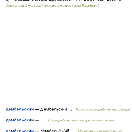
Современный толковый словарь русского языка Ефремовой
дембельский
— д ембельский …
Русский орфографический словарь
дембельский
— …
Орфографический словарь русского языка
дембельский
— дем/бель/ск/ий …
Морфемно-орфографический