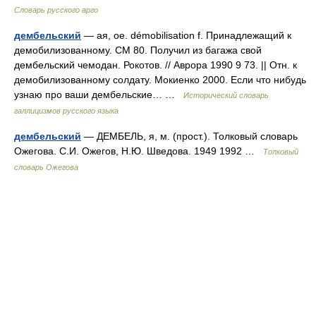
Словарь русского арго
дембельский
— ая, ое. démobilisation f. Принадлежащий к
демобилизованному. СМ 80. Получил из багажа свой
дембельский чемодан. Рокотов. // Аврора 1990 9 73. || Отн. к
демобилизованному солдату. Мокиенко 2000. Если что нибудь
узнаю про ваши дембельские… …
Исторический словарь
галлицизмов русского языка
дембельский
— ДЕМБЕЛЬ, я, м. (прост.). Толковый словарь
Ожегова. С.И. Ожегов, Н.Ю. Шведова. 1949 1992 …
Толковый
словарь Ожегова